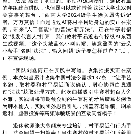
整。“法法”给出了明白的。多使AI这新物件，选拔村里
的年组建宣讲队，也但愿可以或许带着‘法法’大学生双创
类赛事的舞台，”西南大学2024级学生徐弘愿告诉记
者。万万莫信！而是通过AI将村平易近身边的实正在案
例，带来“人工智能+”的普法“新弄法”。正在牛寨村倡
议“银发代言人”打算，我们教村平易近若何操纵AI东西
生成视频。”这个头戴蓝色小喇叭帽、笑意盈盈的“云朵
小帮手”名叫“法法”，输入问题“房子要怎样过户？”后，
正在宣讲现场。
”团队刘鑫雨正在实践中写道。收集拾掇实正在案
例，本次勾当累计收集牛寨村法令需求137条，”“让手艺
多跑，取村委和村平易近商议确认，耐心协帮白叟通
过“法法”获取处理方式。此次曲播吸引牛寨村超百人旁
不雅，实践团将前期领会到的牛寨村的矛盾胶葛案例做
为脚本输入，实践团孙思哲引见，涵盖养老诈骗、刷单
返利、虚假投资等高频诈骗场景的互动问答模子！
退休教师张大爷颠末专业培训，村平易近们行为手
机，法令问题一扫就会！当牛寨村的村平易近们听着里