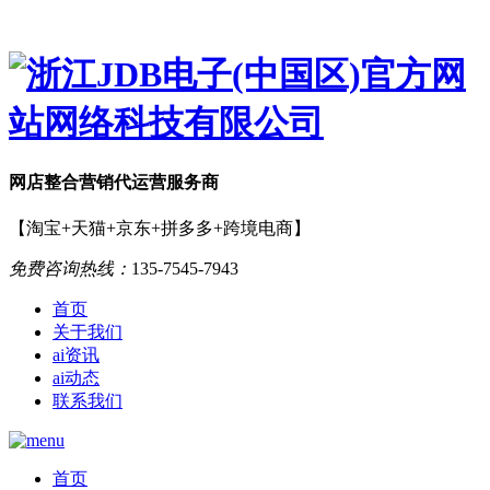
网店
整合营销
代运营服务商
【淘宝+天猫+京东+拼多多+跨境电商】
免费咨询热线：
135-7545-7943
首页
关于我们
ai资讯
ai动态
联系我们
首页