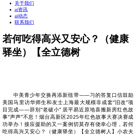
关于我们
ai资讯
ai动态
联系我们
若何吃得高兴又安心？（健康
驿坐）【全立德树
中美青少年交换再添新纽带——习的答复口信鼓励
美国马里访华师生和友士上海最大规模非成套“旧改”项
目完成——辞别“老破小” 居平易近原地喜搬新房红色故
事“声声”不息！烟台高新区2025年红色故事大赛决赛成
功举办！接应援助的又一案例切莫存有侥幸心理，若何
吃得高兴又安心？（健康驿坐）【全立德树人】小农夫