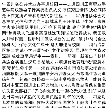
年四川省公共就业办事进校园——走进四川工商职业手
艺学院双选会举行高扬抱负从义 厚植家国情怀 决心满怀
走正在充满名誉和胡想的新征程上——深切进修体会习
总主要贺信和致词之三聊城莘县王庄集镇卫生院：家庭
大夫签约团队用脚步守护下层健康 建牢医共体“防护
网”梦舟载人飞船零高度逃逸飞翔试验取得成功 我国载
人月球探测工程研制工做取得新的主要冲破 (1/6)【全立
德树人】保守文化伴成长 魅力非遗润校园——烟台高新
区第二尝试小学开展“保守文化进校园”展现勾当学查改
深融 成效惠平易近生——贵州、、新疆、新疆出产扶植
兵连合实推进深切贯彻地方八项进修教育练“救”应急本
事 守护生命平安——烟台 高新区马山街道处事处结合区
消防救援 大队开展消防平安培训暨灭火 分散逃生练习训
练勾当一刻都不敢松劲——湖南桑植防汛救灾一线月我
国对中亚五国进出口同比增加10.4%焦做金盾保安集团
机关党支部召开 “齐心向党庆七一 凝心聚力促成长” 从题
党日勾当以炙热的向党担负起新时代的文化——习总对
逛本昌的勉励和问候极大鼓励全国文艺工做者【全立德